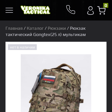
0
Главная
/
Каталог
/
Рюкзаки
/ Рюкзак
тактический Gongtex(25 л) мультикам
нет в наличии