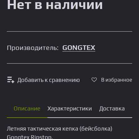
Нет в наличии
Производитель:
GONGTEX
Добавить к сравнению
В избранное
Описание
Характеристики
Доставка
Летняя тaктичеcкая кепкa (бeйсбoлка)
Gongtеx Ripstop.