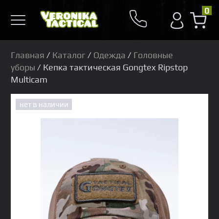
0
Главная
/
Каталог
/
Одежда
/
Головные
уборы
/ Кепка тактическая Gongtex Ripstop
Multicam
нет в наличии