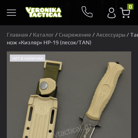
0
Главная
/
Каталог
/
Снаряжение
/
Аксессуары
/ Та
нож «Кизляр» НР-19 (песок/TAN)
нет в наличии