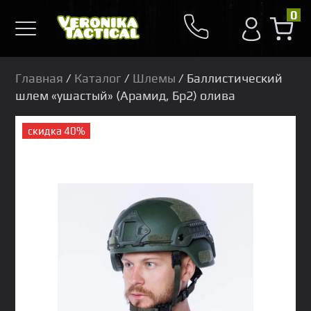
0
Главная
/
Каталог
/
Шлемы
/ Баллистический
шлем «ушастый» (Арамид, Бр2) олива
скидка 40%