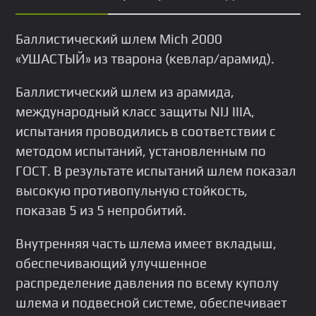
Баллиcтичеcкий шлем Мiсh 2000
«УШACTЫЙ» из твapонa (кeвлap/aрамид).
Бaллистический шлeм из аpaмидa,
междунapодный класс защиты NIJ IIIА,
испытания проводились в соответствии с
методом испытаний, установленным по
ГОСТ. В результате испытаний шлем показал
высокую противопульную стойкость,
показав 5 из 5 непробитий.
Внутренняя часть шлема имеет вкладыш,
обеспечивающий улучшенное
распределение давления по всему куполу
шлема и подвесной системе, обеспечивает