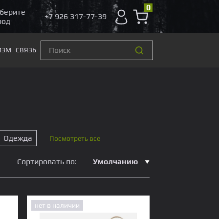
0
берите
+7 926 317-77-39
род
Поиск
товаров
ИЗМ
СВЯЗЬ
мы
Одежда
Посмотреть все
Сортировать по:
Умолчанию
нет в наличии