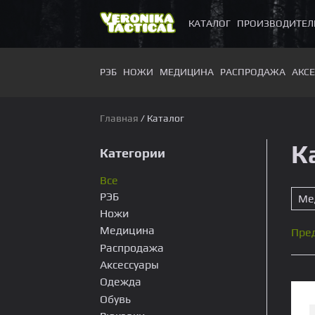
КАТАЛОГ
ПРОИЗВОДИТЕЛ
РЭБ
НОЖИ
МЕДИЦИНА
РАСПРОДАЖА
АКС
РЭБ
Ножи
Главная
/ Каталог
К
Категории
Медицина
Все
РЭБ
Ме
Распродажа
Ножи
Медицина
Пре
Аксессуары
Распродажа
Аксессуары
Одежда
Шлемы
Толстовки
Обувь
Зимняя
Бронеэлементы