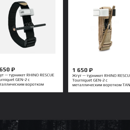
Тактические рюкзаки
Обувь
ВЕСЬ КАТАЛОГ
Тактические ботинки и
армейские берцы
Туризм
Аксессуары
Газ. Горелки. Плиты
 650
₽
1 650
₽
Посуда
ут — турникет RHINO RESCUE
Жгут — турникет RHINO RESCU
urniquet GEN-2 с
Tourniquet GEN-2 с
таллическим воротком
металлическим воротком TA
рный